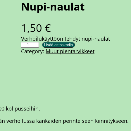
Nupi-naulat
1,50
€
Verhoilukäyttöön tehdyt nupi-naulat
N
Lisää ostoskoriin
Category:
Muut pientarvikkeet
u
p
i
-
n
a
u
l
00 kpl pusseihin.
a
t
än verhoilussa kankaiden perinteiseen kiinnitykseen.
m
ä