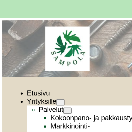
Siirry
sisältöön
Etusivu
Yrityksille
Palvelut
Kokoonpano- ja pakkausty
Markkinointi-