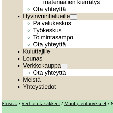
materiaalien kierrätys
Ota yhteyttä
Hyvinvointialueille
Palvelukeskus
Työkeskus
Toimintasampo
Ota yhteyttä
Kuluttajille
Lounas
Verkkokauppa
Ota yhteyttä
Meistä
Yhteystiedot
Etusivu
/
Verhoilutarvikkeet
/
Muut pientarvikkeet
/ 