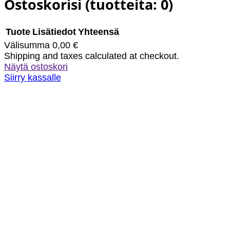
Ostoskorisi
(tuotteita: 0)
o
g
o
r
k
a
Tuote
Lisätiedot
Yhteensä
m
Välisumma
0,00 €
Tuotteet
Shipping and taxes calculated at checkout.
Näytä ostoskori
ostoskorissa
Siirry kassalle