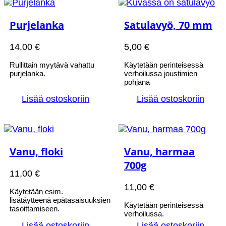
Purjelanka
Satulavyö, 70 mm
14,00
€
5,00
€
Rullittain myytävä vahattu
Käytetään perinteisessä
purjelanka.
verhoilussa joustimien
pohjana
Lisää ostoskoriin
Lisää ostoskoriin
Vanu, floki
Vanu, harmaa
700g
11,00
€
11,00
€
Käytetään esim.
lisätäytteenä epätasaisuuksien
Käytetään perinteisessä
tasoittamiseen.
verhoilussa.
Lisää ostoskoriin
Lisää ostoskoriin