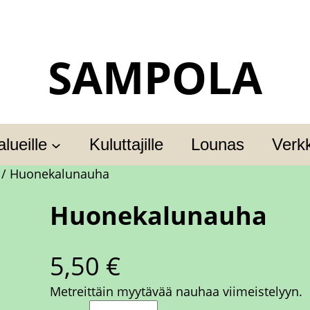
SAMPOLA
lueille
Kuluttajille
Lounas
Verk
/ Huonekalunauha
Huonekalunauha
5,50
€
Metreittäin myytävää nauhaa viimeistelyyn.