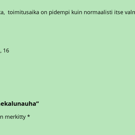
ä
sta, toimitusaika on pidempi kuin normaalisti itse v
ä
r
ä
5, 16
onekalunauha”
on merkitty
*