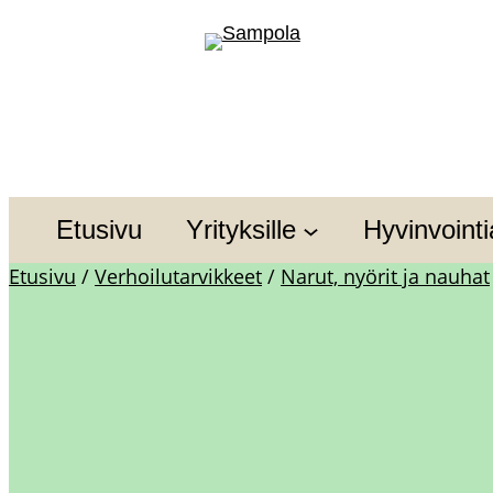
Siirry
sisältöön
Etusivu
Yrityksille
Hyvinvointia
Etusivu
/
Verhoilutarvikkeet
/
Narut, nyörit ja nauhat