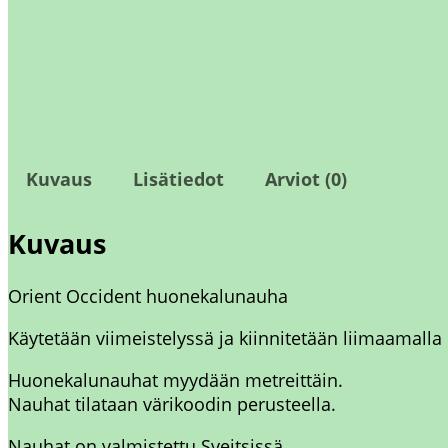
Kuvaus
Lisätiedot
Arviot (0)
Kuvaus
Orient Occident huonekalunauha
Käytetään viimeistelyssä ja kiinnitetään liimaamalla
Huonekalunauhat myydään metreittäin.
Nauhat tilataan värikoodin perusteella.
Nauhat on valmistettu Sveitsissä.