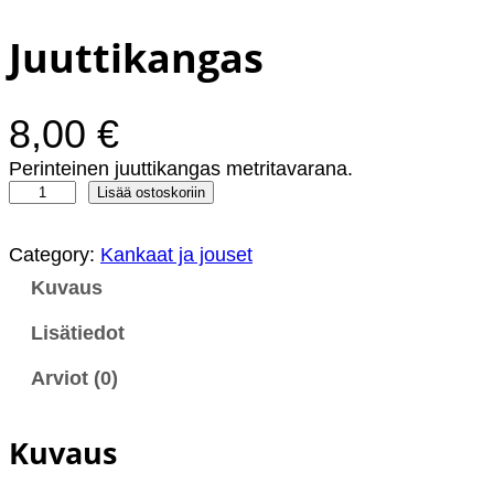
Juuttikangas
8,00
€
Perinteinen juuttikangas metritavarana.
J
Lisää ostoskoriin
u
u
Category:
Kankaat ja jouset
t
t
Kuvaus
i
k
Lisätiedot
a
n
Arviot (0)
g
a
Kuvaus
s
m
ä