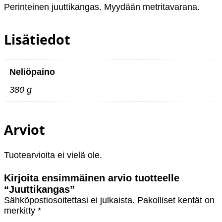
Perinteinen juuttikangas. Myydään metritavarana.
ä
r
ä
Lisätiedot
Neliöpaino
380 g
Arviot
Tuotearvioita ei vielä ole.
Kirjoita ensimmäinen arvio tuotteelle
“Juuttikangas”
Sähköpostiosoitettasi ei julkaista.
Pakolliset kentät on
merkitty
*