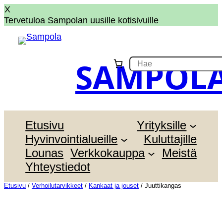
X
Tervetuloa Sampolan uusille kotisivuille
Siirry
sisältöön
SAMPOL
S
e
a
r
c
h
Etusivu
Yrityksille
Hyvinvointialueille
Kuluttajille
Lounas
Verkkokauppa
Meistä
Yhteystiedot
Etusivu
/
Verhoilutarvikkeet
/
Kankaat ja jouset
/ Juuttikangas