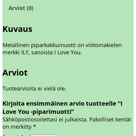
Y
Arviot (0)
o
u
-
Kuvaus
p
i
Metallinen piparkakkumuotti on viittomakielen
p
merkki ILY, sanoista I Love You.
a
r
i
Arviot
m
u
Tuotearvioita ei vielä ole.
o
t
Kirjoita ensimmäinen arvio tuotteelle “I
t
Love You -piparimuotti”
i
Sähköpostiosoitettasi ei julkaista.
Pakolliset kentät
m
on merkitty
*
ä
ä