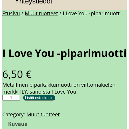
Yhteystiedot
Etusivu
/
Muut tuotteet
/ I Love You -piparimuotti
I Love You -piparimuotti
6,50
€
Metallinen piparkakkumuotti on viittomakielen
merkki ILY, sanoista I Love You.
I
Lisää ostoskoriin
L
o
Category:
Muut tuotteet
v
Kuvaus
e