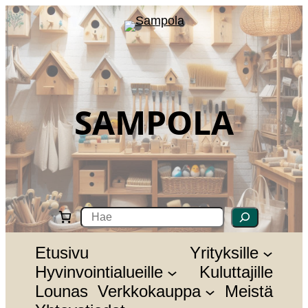
Siirry
sisältöön
SAMPOLA
S
e
a
r
Etusivu
Yrityksille
c
Hyvinvointialueille
Kuluttajille
h
Lounas
Verkkokauppa
Meistä