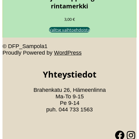
rintamerkki
3,00
€
Valitse vaihtoehdoista
© DFP_Sampola1
Proudly Powered by
WordPress
Yhteystiedot
Brahenkatu 26, Hämeenlinna
Ma-To 9-15
Pe 9-14
puh. 044 733 1563
Facebook
Instagram