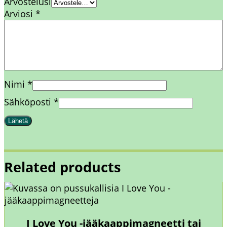
Arvostelusi
r
Arviosi
*
ä
Nimi
*
Sähköposti
*
Related products
I Love You -jääkaappimagneetti tai