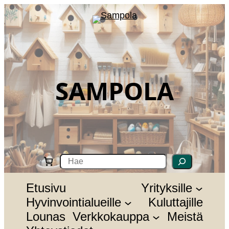
SAMPOLA
S
e
a
r
Etusivu
Yrityksille
c
Hyvinvointialueille
Kuluttajille
h
Lounas
Verkkokauppa
Meistä