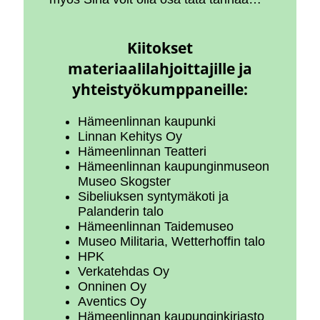
Kiitokset
materiaalilahjoittajille ja
yhteistyökumppanei
lle:
Hämeenlinnan kaupunki
Linnan Kehitys Oy
Hämeenlinnan Teatteri
Hämeenlinnan kaupunginmuseon
Museo Skogster
Sibeliuksen syntymäkoti ja
Palanderin talo
Hämeenlinnan Taidemuseo
Museo Militaria, Wetterhoffin talo
HPK
Verkatehdas Oy
Onninen Oy
Aventics Oy
Hämeenlinnan kaupunginkirjasto