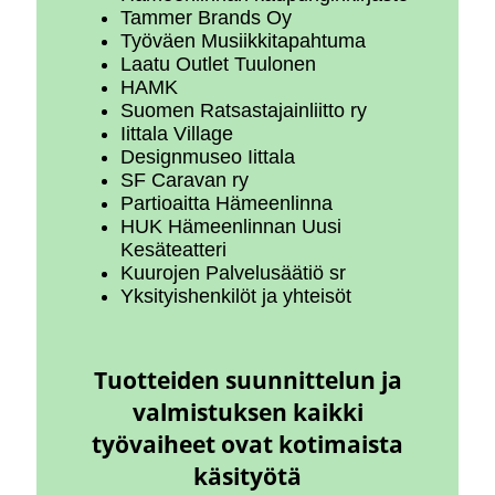
Tammer Brands Oy
Työväen Musiikkitapahtuma
Laatu Outlet Tuulonen
HAMK
Suomen Ratsastajainliitto ry
Iittala Village
Designmuseo Iittala
SF Caravan ry
Partioaitta Hämeenlinna
HUK Hämeenlinnan Uusi
Kesäteatteri
Kuurojen Palvelusäätiö sr
Yksityishenkilöt ja yhteisöt
Tuotteiden suunnittelun ja
valmistuksen kaikki
työvaiheet ovat kotimaista
käsityötä