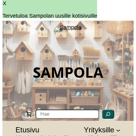
X
Tervetuloa Sampolan uusille kotisivuille
SAMPOLA
S
e
a
r
Etusivu
Yrityksille
c