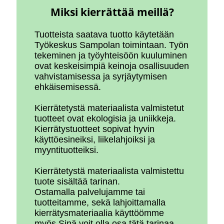
Miksi kierrättää meillä?
Tuotteista saatava tuotto käytetään
Työkeskus Sampolan toimintaan. Työn
tekeminen ja työyhteisöön kuuluminen
ovat keskeisimpiä keinoja osallisuuden
vahvistamisessa ja syrjäytymisen
ehkäisemisessä.
Kierrätetystä materiaalista valmistetut
tuotteet ovat ekologisia ja uniikkeja.
Kierrätystuotteet sopivat hyvin
käyttöesineiksi, liikelahjoiksi ja
myyntituotteiksi.
Kierrätetystä materiaalista valmistettu
tuote sisältää tarinan.
Ostamalla palvelujamme tai
tuotteitamme, sekä lahjoittamalla
kierrätysmateriaalia käyttöömme
myös Sinä voit olla osa tätä tarinaa…