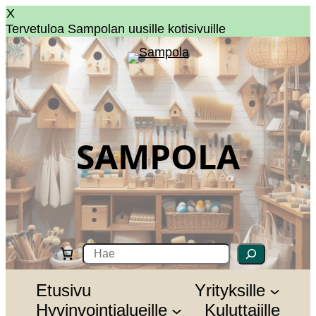
X
Tervetuloa Sampolan uusille kotisivuille
SAMPOLA
S
e
a
r
Etusivu
Yrityksille
c
Hyvinvointialueille
Kuluttajille
h